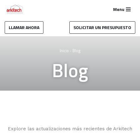
Menu
Saltar
al
LLAMAR AHORA
SOLICITAR UN PRESUPUESTO
contenido
Inicio
-
Blog
Blog
Explore las actualizaciones más recientes de Arkitech