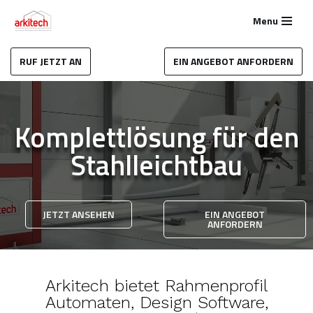
Menu
Zum
Inhalt
RUF JETZT AN
EIN ANGEBOT ANFORDERN
springen
Komplettlösung für den
Stahlleichtbau
JETZT ANSEHEN
EIN ANGEBOT
ANFORDERN
Arkitech bietet Rahmenprofil
Automaten, Design Software,