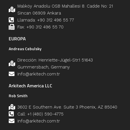
Malıköy Anadolu OSB Mahallesi 8. Cadde No: 21
Sincan 06909 Ankara
Llamada: +90 312 496 55 77
Fax: +90 312 496 55 70
EUROPA
Andreas Cebulsky
Dirección: Henriette-Jügel-Str.1 51643
Gummersbach, Germany
info@arkitech.com.tr
Arkitech America LLC
Rob Smith
3602 E Southern Ave. Suite 3 Phoenix, AZ 85040
Call: +1 (480) 590-4775
info@arkitech.com.tr