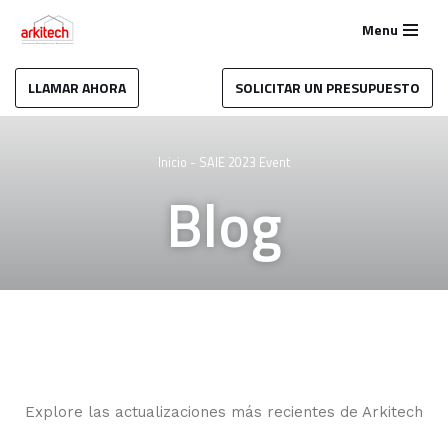
Menu
Saltar
al
LLAMAR AHORA
SOLICITAR UN PRESUPUESTO
contenido
Inicio
-
SAIE 2023 Event
Blog
Explore las actualizaciones más recientes de Arkitech