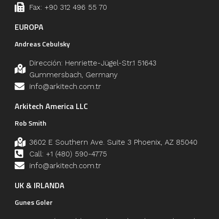
Fax: +90 312 496 55 70
EUROPA
Andreas Cebulsky
Dirección: Henriette-Jügel-Str.1 51643
Gummersbach, Germany
info@arkitech.com.tr
Arkitech America LLC
Rob Smith
3602 E Southern Ave. Suite 3 Phoenix, AZ 85040
Call: +1 (480) 590-4775
info@arkitech.com.tr
UK & IRLANDA
Gunes Goler