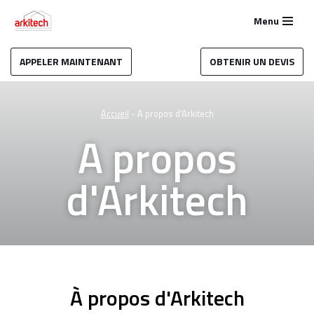
Menu
Aller
au
APPELER MAINTENANT
OBTENIR UN DEVIS
contenu
Accueil
-
A propos d'Arkitech
A propos
d'Arkitech
À propos d'Arkitech