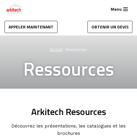
Menu
Aller
au
APPELER MAINTENANT
OBTENIR UN DEVIS
contenu
Accueil
-
Ressources
Ressources
Arkitech Resources
Découvrez les présentations, les catalogues et les
brochures