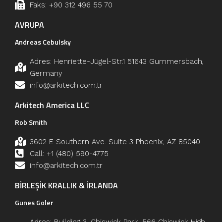
Faks: +90 312 496 55 70
AVRUPA
Andreas Cebulsky
Adres: Henriette-Jügel-Str.1 51643 Gummersbach,
Germany
info@arkitech.com.tr
Arkitech America LLC
Rob Smith
3602 E Southern Ave. Suite 3 Phoenix, AZ 85040
Call: +1 (480) 590-4775
info@arkitech.com.tr
BİRLEŞİK KRALLIK & İRLANDA
Gunes Goler