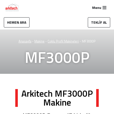
Menu
İçeriğe
geç
HEMEN ARA
TEKLİF AL
Anasayfa
-
Makine
-
Çoklu Profil Makineleri
-
MF3000P
MF3000P
Arkitech MF3000P
Makine