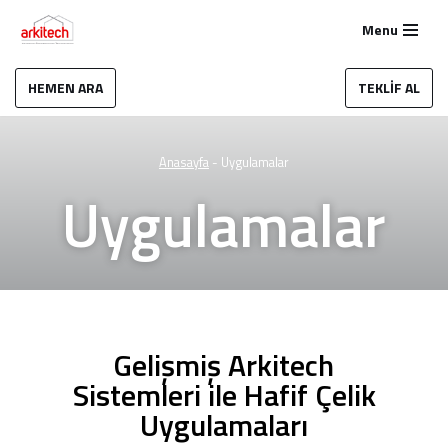
Menu
İçeriğe
geç
HEMEN ARA
TEKLİF AL
Anasayfa
-
Uygulamalar
Uygulamalar
Gelişmiş Arkitech
Sistemleri ile Hafif Çelik
Uygulamaları