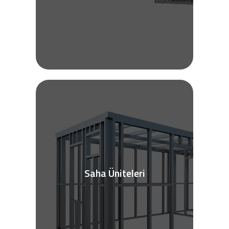
Saha Üniteleri
Daha fazla