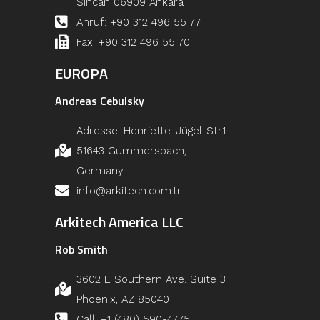
Sincan 06909 Ankara
Anruf: +90 312 496 55 77
Fax: +90 312 496 55 70
EUROPA
Andreas Cebulsky
Adresse: Henriette-Jügel-Str.1
51643 Gummersbach,
Germany
info@arkitech.com.tr
Arkitech America LLC
Rob Smith
3602 E Southern Ave. Suite 3
Phoenix, AZ 85040
Call: +1 (480) 590-4775