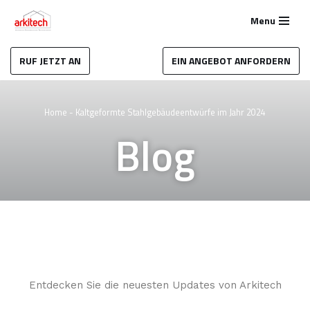
Menu
Zum
Inhalt
RUF JETZT AN
EIN ANGEBOT ANFORDERN
springen
Home
-
Kaltgeformte Stahlgebäudeentwürfe im Jahr 2024
Blog
Entdecken Sie die neuesten Updates von Arkitech