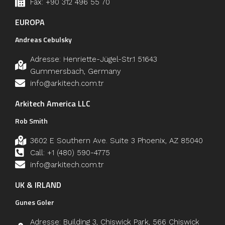
Fax: +90 312 496 55 70
EUROPA
Andreas Cebulsky
Adresse: Henriette-Jügel-Str.1 51643
Gummersbach, Germany
info@arkitech.com.tr
Arkitech America LLC
Rob Smith
3602 E Southern Ave. Suite 3 Phoenix, AZ 85040
Call: +1 (480) 590-4775
info@arkitech.com.tr
UK & IRLAND
Gunes Goler
Adresse: Building 3, Chiswick Park, 566 Chiswick