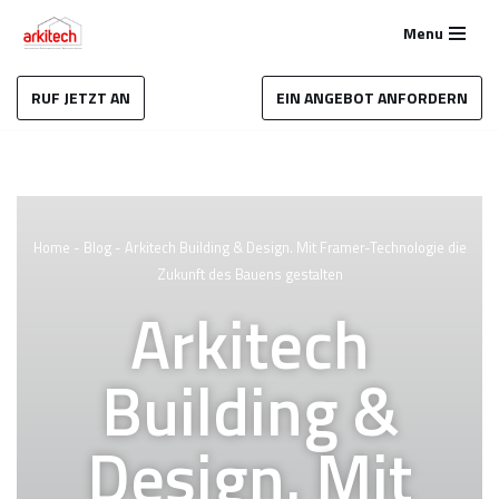
Menu
Zum
Inhalt
RUF JETZT AN
EIN ANGEBOT ANFORDERN
springen
Home
-
Blog
-
Arkitech Building & Design. Mit Framer-Technologie die
Zukunft des Bauens gestalten
Arkitech
Building &
Design. Mit