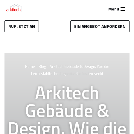
Menu
Zum
Inhalt
RUF JETZT AN
EIN ANGEBOT ANFORDERN
springen
Home
-
Blog
-
Arkitech Gebäude & Design. Wie die
Leichtstahltechnologie die Baukosten senkt
Arkitech
Gebäude &
Design. Wie die