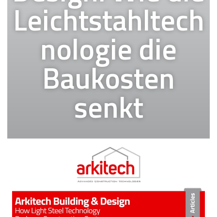
Leichtstahltech
nologie die
Baukosten
senkt