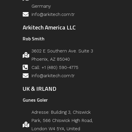
Germany
info@arkitech.com.tr
Arkitech America LLC
Rob Smith
3602 E Southern Ave. Suite 3
Phoenix, AZ 85040
Call: +1 (480) 590-4775
info@arkitech.com.tr
UK & IRLAND
Gunes Goler
Adresse: Building 3, Chiswick
Park, 566 Chiswick High Road,
London W4 5YA, United