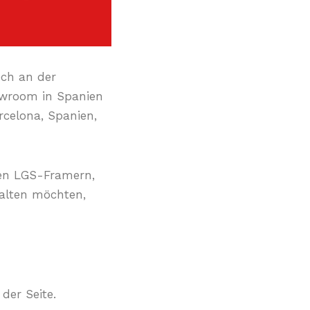
ech an der
owroom in Spanien
elona, ​​Spanien,
eren LGS-Framern,
alten möchten,
der Seite.