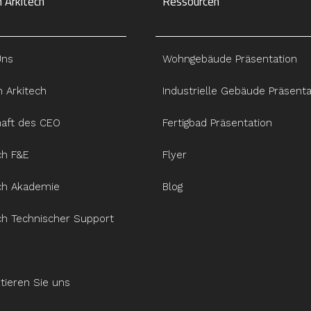
 Arkitech
Ressourcen
Uns
Wohngebäude Präsentation
 Arkitech
Industrielle Gebäude Präsenta
haft des CEO
Fertigbad Präsentation
ch F&E
Flyer
ch Akademie
Blog
ch Technischer Support
tieren Sie uns