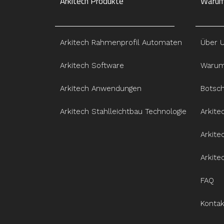
Arkitech Produkte
Warum
Arkitech Rahmenprofil Automaten
Über 
Arkitech Software
Warum
Arkitech Anwendungen
Botsc
Arkitech Stahlleichtbau Technologie
Arkite
Arkite
Arkite
FAQ
Kontak