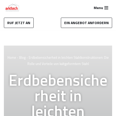
Menu
Zum
Inhalt
RUF JETZT AN
EIN ANGEBOT ANFORDERN
springen
Home
-
Blog
-
Erdbebensicherheit in leichten Stahlkonstruktionen: Die
Rolle und Vorteile von kaltgeformtem Stahl
Erdbebensiche
rheit in
leichten