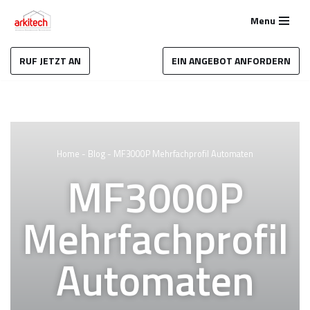
Menu
Zum
Inhalt
RUF JETZT AN
EIN ANGEBOT ANFORDERN
springen
Home
-
Blog
-
MF3000P Mehrfachprofil Automaten
MF3000P
Mehrfachprofil
Automaten