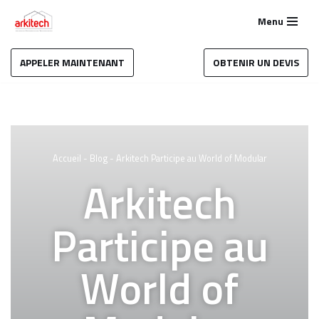
Menu
Aller
au
APPELER MAINTENANT
OBTENIR UN DEVIS
contenu
Accueil
-
Blog
-
Arkitech Participe au World of Modular
Arkitech
Participe au
World of