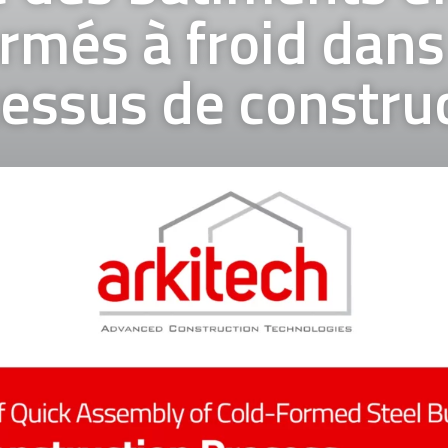
rmés à froid dans
essus de constru