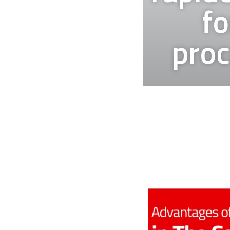
fo
proc