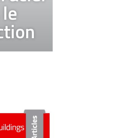
 le
ction