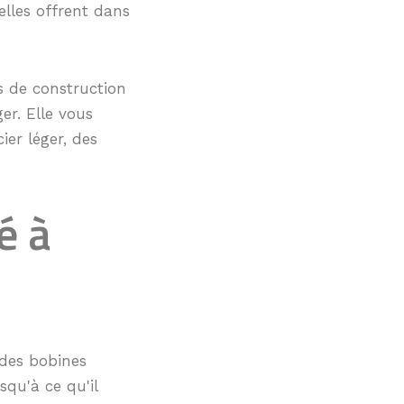
'elles offrent dans
s de construction
er. Elle vous
er léger, des
é à
 des bobines
squ'à ce qu'il