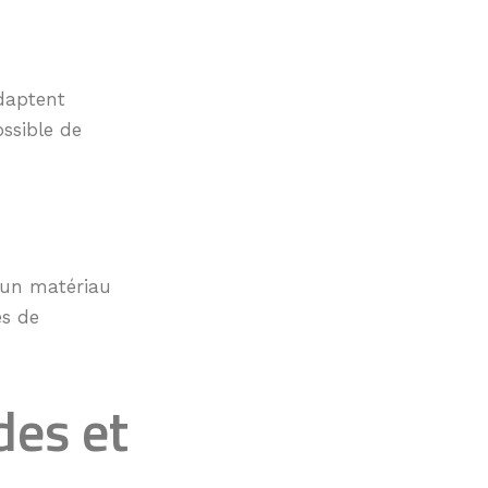
adaptent
ossible de
 un matériau
es de
des et