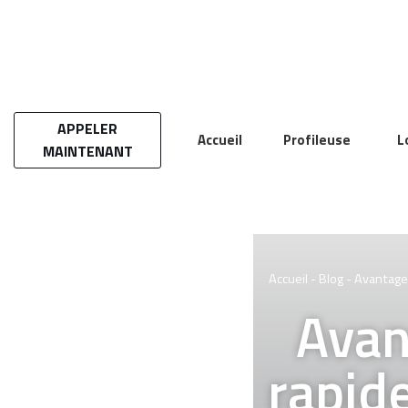
Aller
au
contenu
APPELER
Accueil
Profileuse
L
MAINTENANT
Accueil
-
Blog
-
Avantages
Avan
rapid