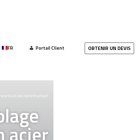
OBTENIR UN DEVIS
FR
Portail Client
processus de construction
blage
 acier