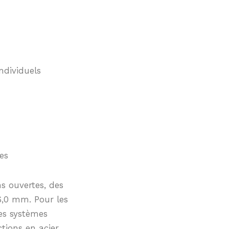
ndividuels
es
ns ouvertes, des
,0 mm. Pour les
es systèmes
tions en acier