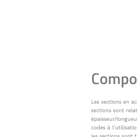
Compor
Les sections en ac
sections sont rela
épaisseur/longueur
codes à l'utilisa
les sections sont 