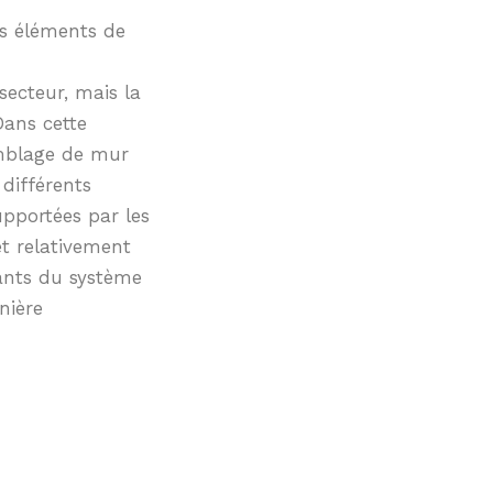
es éléments de
secteur, mais la
Dans cette
emblage de mur
différents
upportées par les
et relativement
ants du système
nière