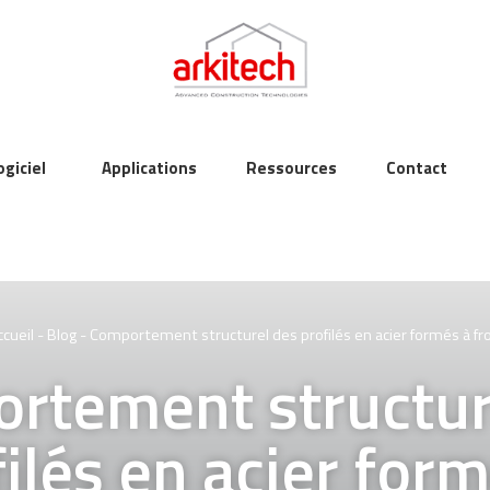
ogiciel
Applications
Ressources
Contact
cueil
-
Blog
-
Comportement structurel des profilés en acier formés à fro
rtement structur
ilés en acier for