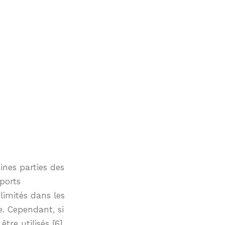
ines parties des
ports
limités dans les
e. Cependant, si
re utilisés [6].