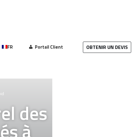
OBTENIR UN DEVIS
FR
Portail Client
id
el des
més à