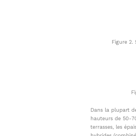
Figure 2.
F
Dans la plupart de
hauteurs de 50-7
terrasses, les ép
hybrides (combiné