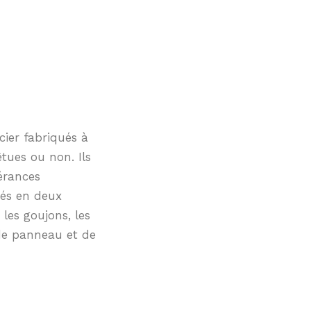
cier fabriqués à
tues ou non. Ils
érances
sés en deux
les goujons, les
 de panneau et de