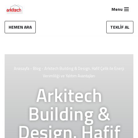
Menu
İçeriğe
geç
HEMEN ARA
TEKLİF AL
Anasayfa
-
Blog
-
Arkitech Building & Design. Hafif Çelik ile Enerji
Verimliliği ve Yalıtım Avantajları
Arkitech
Building &
Design. Hafif