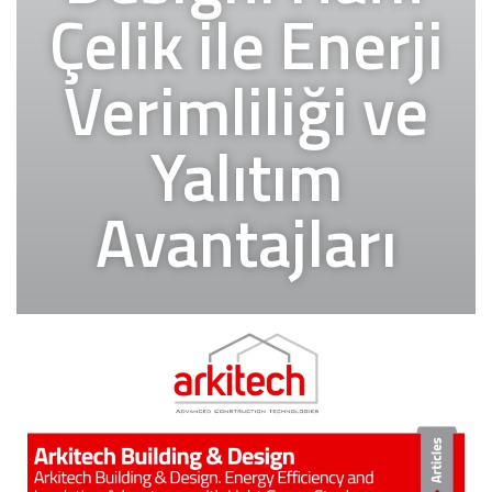
Çelik ile Enerji
Verimliliği ve
Yalıtım
Avantajları