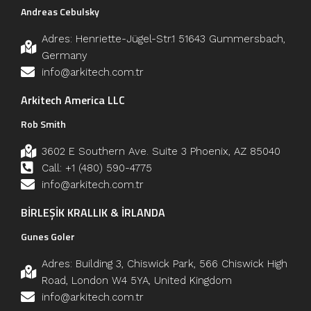
Andreas Cebulsky
Adres: Henriette-Jügel-Str.1 51643 Gummersbach,
Germany
info@arkitech.com.tr
Arkitech America LLC
Rob Smith
3602 E Southern Ave. Suite 3 Phoenix, AZ 85040
Call: +1 (480) 590-4775
info@arkitech.com.tr
BİRLEŞİK KRALLIK & İRLANDA
Gunes Goler
Adres: Building 3, Chiswick Park, 566 Chiswick High
Road, London W4 5YA, United Kingdom
info@arkitech.com.tr