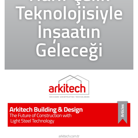
Teknolojisiyle
İnşaatın
Geleceği