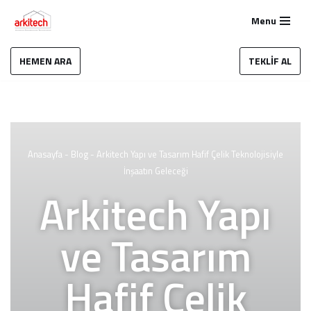
Menu
İçeriğe
geç
HEMEN ARA
TEKLİF AL
Anasayfa
-
Blog
-
Arkitech Yapı ve Tasarım Hafif Çelik Teknolojisiyle
İnşaatın Geleceği
Arkitech Yapı
ve Tasarım
Hafif Çelik