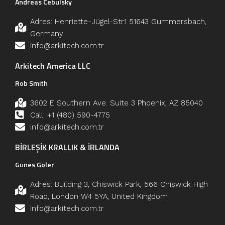
Andreas Cebulsky
Adres: Henriette-Jügel-Str.1 51643 Gummersbach,
Germany
info@arkitech.com.tr
Arkitech America LLC
Rob Smith
3602 E Southern Ave. Suite 3 Phoenix, AZ 85040
Call: +1 (480) 590-4775
info@arkitech.com.tr
BİRLEŞİK KRALLIK & İRLANDA
Gunes Goler
Adres: Building 3, Chiswick Park, 566 Chiswick High
Road, London W4 5YA, United Kingdom
info@arkitech.com.tr