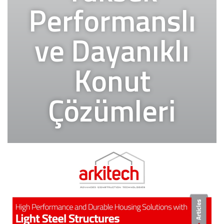
Performanslı
ve Dayanıklı
Konut
Çözümleri