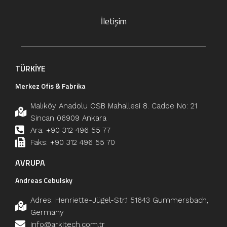
İletişim
TÜRKİYE
Merkez Ofis & Fabrika
Malıköy Anadolu OSB Mahallesi 8. Cadde No: 21
Sincan 06909 Ankara
Ara: +90 312 496 55 77
Faks: +90 312 496 55 70
AVRUPA
Andreas Cebulsky
Adres: Henriette-Jügel-Str.1 51643 Gummersbach,
Germany
info@arkitech.com.tr