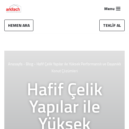
Menu
İçeriğe
geç
HEMEN ARA
TEKLİF AL
Anasayfa
-
Blog
-
Hafif Çelik Yapılar ile Yüksek Performanslı ve Dayanıklı
Konut Çözümleri
Hafif Çelik
Yapılar ile
Yüksek