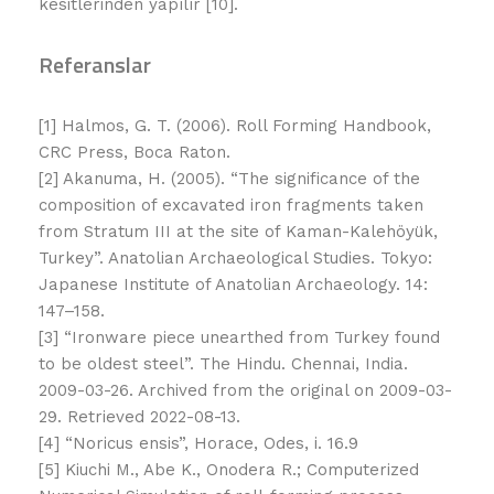
kesitlerinden yapılır [10].
Referanslar
[1] Halmos, G. T. (2006). Roll Forming Handbook,
CRC Press, Boca Raton.
[2] Akanuma, H. (2005). “The significance of the
composition of excavated iron fragments taken
from Stratum III at the site of Kaman-Kalehöyük,
Turkey”. Anatolian Archaeological Studies. Tokyo:
Japanese Institute of Anatolian Archaeology. 14:
147–158.
[3] “Ironware piece unearthed from Turkey found
to be oldest steel”. The Hindu. Chennai, India.
2009-03-26. Archived from the original on 2009-03-
29. Retrieved 2022-08-13.
[4] “Noricus ensis”, Horace, Odes, i. 16.9
[5] Kiuchi M., Abe K., Onodera R.; Computerized