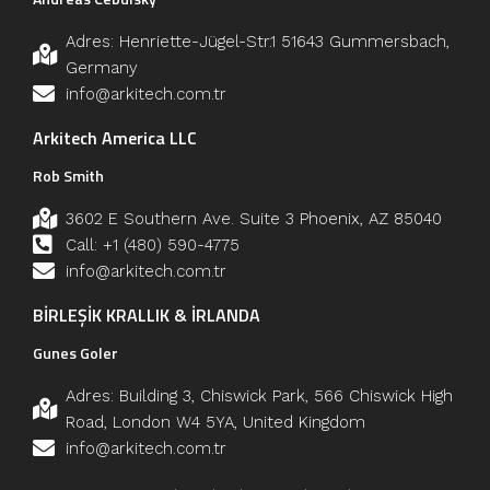
Adres: Henriette-Jügel-Str.1 51643 Gummersbach,
Germany
info@arkitech.com.tr
Arkitech America LLC
Rob Smith
3602 E Southern Ave. Suite 3 Phoenix, AZ 85040
Call: +1 (480) 590-4775
info@arkitech.com.tr
BİRLEŞİK KRALLIK & İRLANDA
Gunes Goler
Adres: Building 3, Chiswick Park, 566 Chiswick High
Road, London W4 5YA, United Kingdom
info@arkitech.com.tr