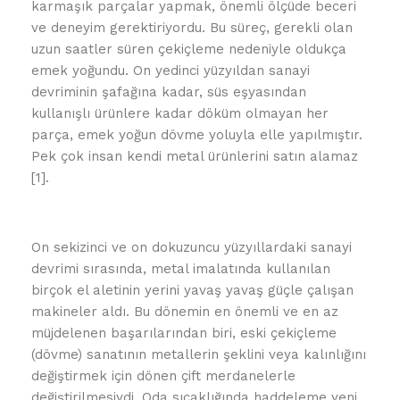
karmaşık parçalar yapmak, önemli ölçüde beceri
ve deneyim gerektiriyordu. Bu süreç, gerekli olan
uzun saatler süren çekiçleme nedeniyle oldukça
emek yoğundu. On yedinci yüzyıldan sanayi
devriminin şafağına kadar, süs eşyasından
kullanışlı ürünlere kadar döküm olmayan her
parça, emek yoğun dövme yoluyla elle yapılmıştır.
Pek çok insan kendi metal ürünlerini satın alamaz
[1].
On sekizinci ve on dokuzuncu yüzyıllardaki sanayi
devrimi sırasında, metal imalatında kullanılan
birçok el aletinin yerini yavaş yavaş güçle çalışan
makineler aldı. Bu dönemin en önemli ve en az
müjdelenen başarılarından biri, eski çekiçleme
(dövme) sanatının metallerin şeklini veya kalınlığını
değiştirmek için dönen çift merdanelerle
değiştirilmesiydi. Oda sıcaklığında haddeleme yeni