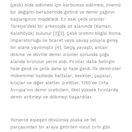
(çelik) elde edilmesi için karbonize edilmesi, önemli
bir değişimi beraberinde getirdi ve demir çağının
başlangıcını müjdeledi. En eski çelik ürünler
Türkiye'deki bir arkeolojik sit alanında (Kaman,
Kalehöyük) bulunur [2][3]. Çelik üretimi bilgisi Roma
İmparatorluğu ile ticaret veya savaş yoluyla geniş
bir alana yayılmıştır [4]. Geçiş yavaştı, ancak
dökme ve dövme demir ürünler sonunda çoğu
alanda bronzun yerini aldı. Fırınlar daha belirgin
hale geldi ve çelik daha iyi hale geldi. İlk demirciler
mükemmel kalitede baltalar, keskiler, çapalar,
kılıçlar ve diğer aletler ürettiler. 1350'de Orta
Avrupa'nın demir üreticileri, ilkel yüksek fırınlarda
demir eritmeyi ve dökmeyi başardılar.
Yüzlerce eşleşen dövülmüş plaka ve tel
parçasından bir araya getirilen vücut zırhı gibi