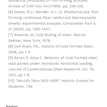
Numerical Simulation of roll-forming process,
Annals of CIRP Vol. 44/1/1995, pp. 239-242.
[6] Dykes, R.J.; Mander, S.J.; D. Bhattacharyya: Roll
forming continuous fiber-reinforced thermoplastic
sheets: experimental analysis, Composites Part A,
31 (2000), pp. 1395-1407.
[7] Roberts, W. Cold Rolling of Steel. Marcel
Dekker, New York, 1978.
[8] Don Allen, P.E., History of Cold Formed Steel,
2006, pp 1-5.
[9] Baran E, Alica C, Behavior of cold-formed steel
wall panels under monotonic horizontal loading,
Journal of Constructional Steel Research, Vol. 79,
2012, pp 1-8,
[10] “World’s Fairs 1933–1939”. Historic Events for
Students: The
Paylaş