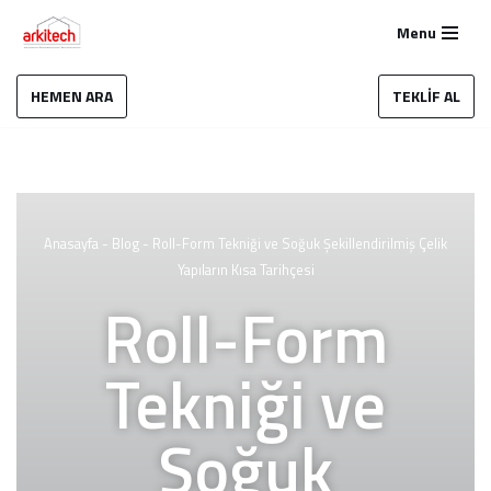
Menu
İçeriğe
geç
HEMEN ARA
TEKLİF AL
Anasayfa
-
Blog
-
Roll-Form Tekniği ve Soğuk Şekillendirilmiş Çelik
Yapıların Kısa Tarihçesi
Roll-Form
Tekniği ve
Soğuk