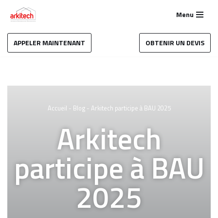
Menu
Aller
au
APPELER MAINTENANT
OBTENIR UN DEVIS
contenu
Accueil
-
Blog
-
Arkitech participe à BAU 2025
Arkitech
participe à BAU
2025