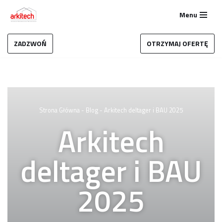
Menu
Przejdź
do
ZADZWOŃ
OTRZYMAJ OFERTĘ
treści
Strona Główna
-
Blog
-
Arkitech deltager i BAU 2025
Arkitech
deltager i BAU
2025