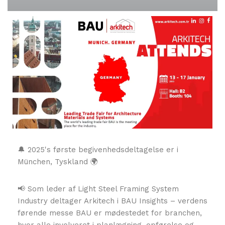
🔔 2025's første begivenhedsdeltagelse er i
München, Tyskland 🌍
📢 Som leder af Light Steel Framing System
Industry deltager Arkitech i BAU Insights – verdens
førende messe BAU er mødestedet for branchen,
hvor alle involveret i planlægning, opførelse og