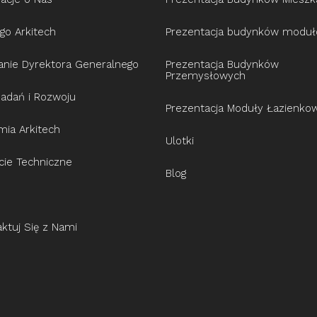
go Arkitech
Prezentacja budynków modu
anie Dyrektora Generalnego
Prezentacja Budynków
Przemysłowych
Badań i Rozwoju
Prezentacja Moduły Łazienko
ia Arkitech
Ulotki
cie Techniczne
Blog
ktuj Się z Nami