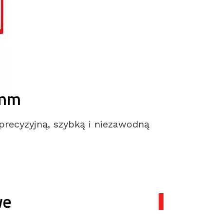
2mm
precyzyjną, szybką i niezawodną
we