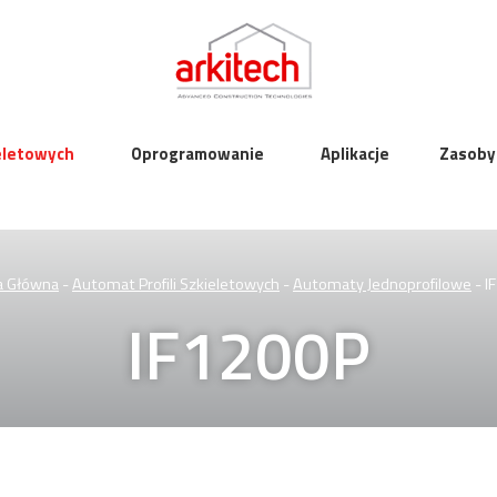
ieletowych
Oprogramowanie
Aplikacje
Zasoby
a Główna
-
Automat Profili Szkieletowych
-
Automaty Jednoprofilowe
-
I
IF1200P