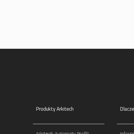
Produkty Arkitech
Dlacze
Arkitech Automaty Profili
Inform