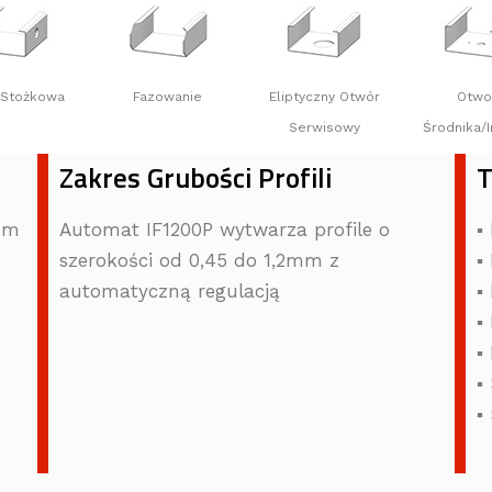
 Stożkowa
Fazowanie
Eliptyczny Otwór
Otwo
Serwisowy
Środnika/
Zakres Grubości Profili
T
mm
Automat IF1200P wytwarza profile o
▪
szerokości od 0,45 do 1,2mm z
▪ 
automatyczną regulacją
▪
▪
▪
▪
▪