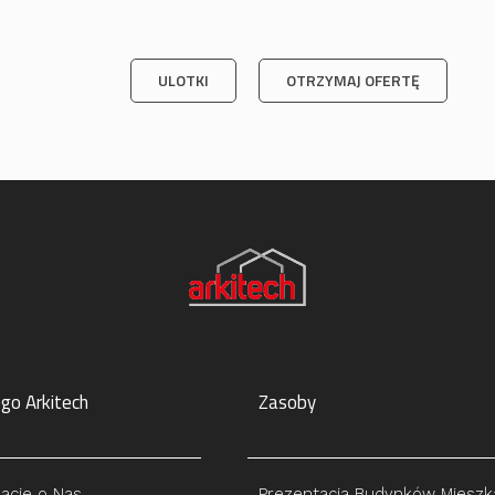
ULOTKI
OTRZYMAJ OFERTĘ
go Arkitech
Zasoby
acje o Nas
Prezentacja Budynków Mieszk