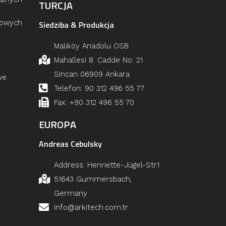
TURCJA
łowych
Siedziba & Produkcja
Malıköy Anadolu OSB
Mahallesi 8. Cadde No: 21
Sincan 06909 Ankara
we
Telefon: 90 312 496 55 77
Fax: +90 312 496 55 70
EUROPA
Andreas Cebulsky
Address: Henriette-Jügel-Str.1
51643 Gummersbach,
Germany
info@arkitech.com.tr