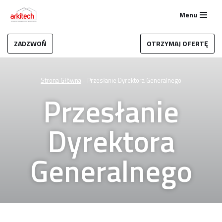
Menu
Przejdź
do
ZADZWOŃ
OTRZYMAJ OFERTĘ
treści
Strona Główna
-
Przesłanie Dyrektora Generalnego
Przesłanie
Dyrektora
Generalnego