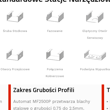
Śruba Stożkowa
Fazowanie
Eliptyczny Otwór
Serwisowy
Otwory Przejściowe
Połączenia
Podwójna Wypustka
Kołnierzowe
Zakres Grubości Profili
T
m
Automat MF2500P przetwarza blachy
▪
stalowe o grubości 0,75 do 2,5mm.
▪