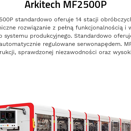
Arkitech MF2500P
00P standardowo oferuje 14 stacji obróbczych
zne rozwiązanie z pełną funkcjonalnością i 
ystemu produkcyjnego. Standardowo oferuje 
ą automatycznie regulowane serwonapędem. M
trukcji, sprawdzonej niezawodności oraz wysoki