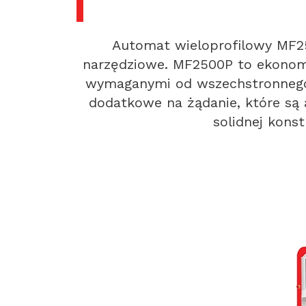
Automat wieloprofilowy MF25
narzędziowe. MF2500P to ekonomic
wymaganymi od wszechstronnego s
dodatkowe na żądanie, które s
solidnej kons