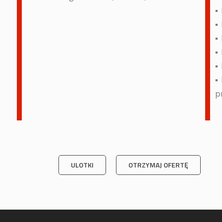
▪
▪
▪
▪
▪
▪
p
ULOTKI
OTRZYMAJ OFERTĘ