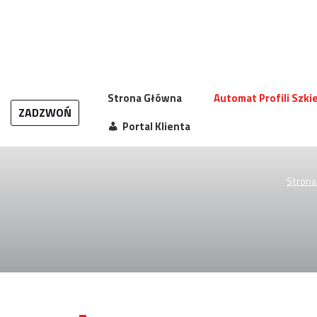
Przejdź
do
treści
Strona Główna
Automat Profili Szk
ZADZWOŃ
Portal Klienta
Strona