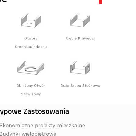
Otwory
Cięcie Krawędzi
Środnika/Indeksu
Obniżony Otwór
Duża Śruba Stożkowa
Serwisowy
ypowe Zastosowania
 Ekonomiczne projekty mieszkalne
 Budynki wielopiętrowe