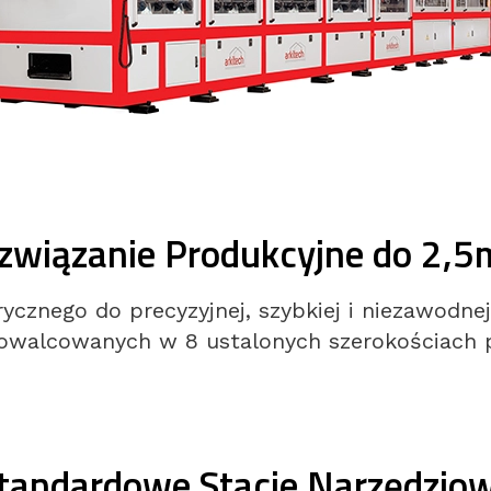
związanie Produkcyjne do 2,
rycznego do precyzyjnej, szybkiej i niezawodne
owalcowanych w 8 ustalonych szerokościach pr
tandardowe Stacje Narzędzio