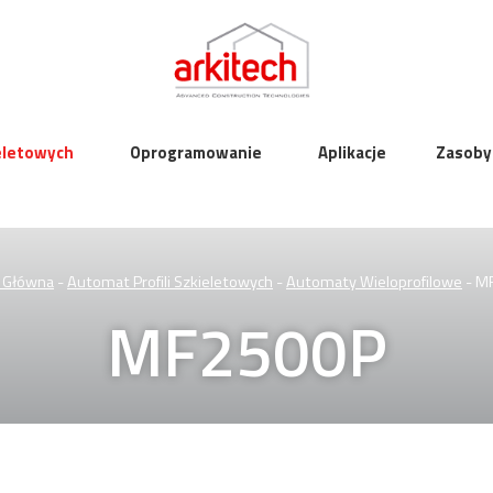
ieletowych
Oprogramowanie
Aplikacje
Zasoby
 Główna
-
Automat Profili Szkieletowych
-
Automaty Wieloprofilowe
-
M
MF2500P