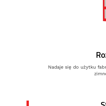
Ro
Nadaje się do użytku fab
zimn
S