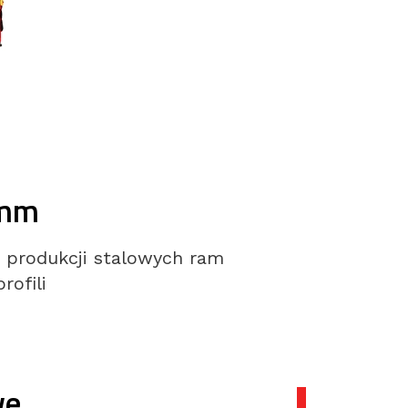
5mm
j produkcji stalowych ram
ofili
we