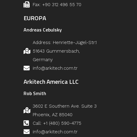
Fax: +90 312 496 55 70
EUROPA
Andreas Cebulsky
Address: Henriette-Jügel-Str.1
51643 Gummersbach,
Germany
info@arkitech.com.tr
Arkitech America LLC
Rob Smith
3602 E Southern Ave. Suite 3
Phoenix, AZ 85040
Call: +1 (480) 590-4775
info@arkitech.com.tr