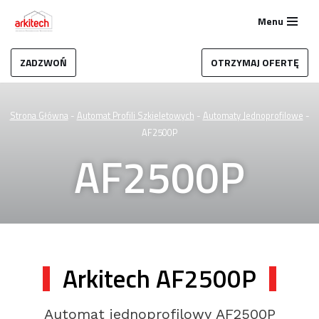
Menu
Przejdź
do
ZADZWOŃ
OTRZYMAJ OFERTĘ
treści
Strona Główna
-
Automat Profili Szkieletowych
-
Automaty Jednoprofilowe
-
AF2500P
AF2500P
Arkitech AF2500P
Automat jednoprofilowy AF2500P