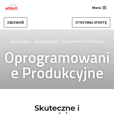
Menu
Przejdź
do
ZADZWOŃ
OTRZYMAJ OFERTĘ
treści
Strona Główna
-
Oprogramowanie
-
Oprogramowanie Produkcyjne
Oprogramowani
e Produkcyjne
Skuteczne i