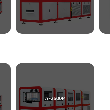
AF2500P
Zobacz ulotkę