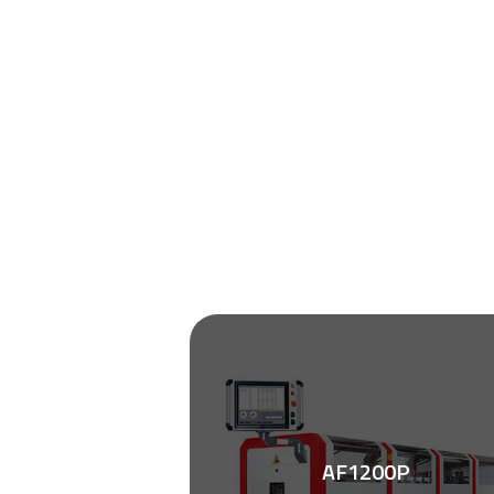
AF1200P
Zobacz ulotkę