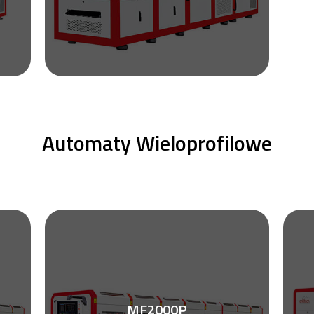
Automaty Wieloprofilowe
MF2000P