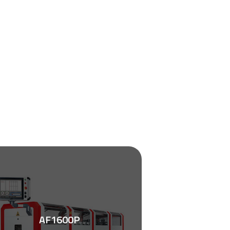
AF1600P
Zobacz ulotkę