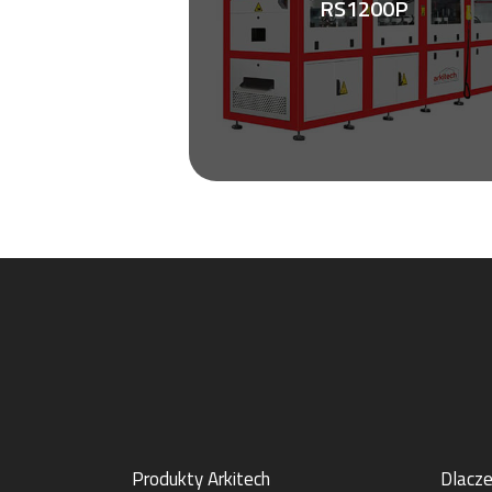
RS1200P
Zobacz ulotkę
Produkty Arkitech
Dlacze