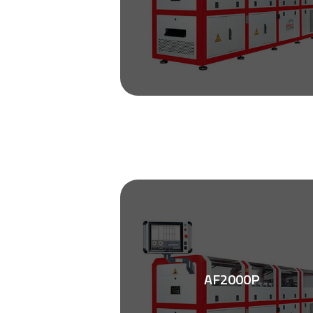
AF2000P
Zobacz ulotkę