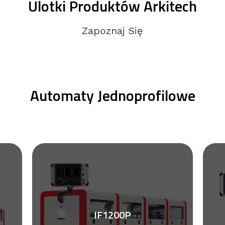
Ulotki Produktów Arkitech
Zapoznaj Się
Automaty Jednoprofilowe
IF1200P
Zobacz ulotkę