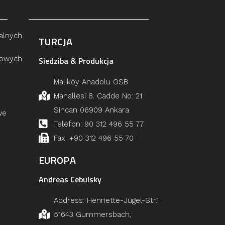
alnych
TURCJA
łowych
Siedziba & Produkcja
Malıköy Anadolu OSB
Mahallesi 8. Cadde No: 21
Sincan 06909 Ankara
we
Telefon: 90 312 496 55 77
Fax: +90 312 496 55 70
EUROPA
Andreas Cebulsky
Address: Henriette-Jügel-Str.1
51643 Gummersbach,