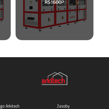
RS1600P
Zobacz ulotkę
go Arkitech
Zasoby