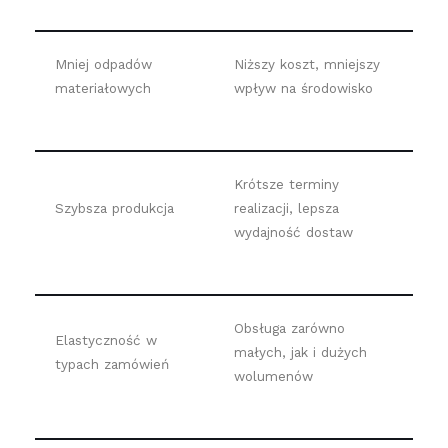
Mniej odpadów
Niższy koszt, mniejszy
materiałowych
wpływ na środowisko
Krótsze terminy
Szybsza produkcja
realizacji, lepsza
wydajność dostaw
Obsługa zarówno
Elastyczność w
małych, jak i dużych
typach zamówień
wolumenów