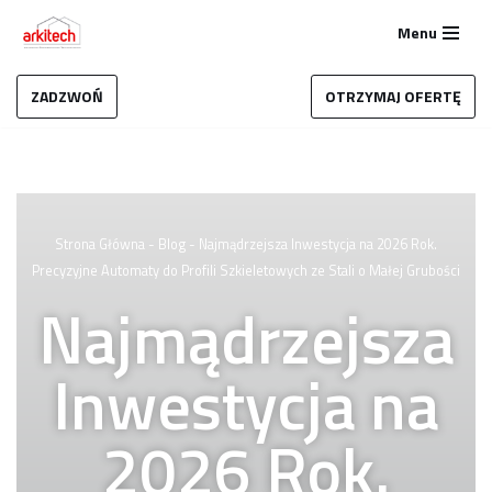
Menu
Przejdź
do
ZADZWOŃ
OTRZYMAJ OFERTĘ
treści
Strona Główna
-
Blog
-
Najmądrzejsza Inwestycja na 2026 Rok.
Precyzyjne Automaty do Profili Szkieletowych ze Stali o Małej Grubości
Najmądrzejsza
Inwestycja na
2026 Rok.