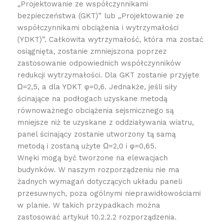
„Projektowanie ze współczynnikami
bezpieczeństwa (GKT)” lub „Projektowanie ze
współczynnikami obciążenia i wytrzymałości
(YDKT)”. Całkowita wytrzymałość, która ma zostać
osiągnięta, zostanie zmniejszona poprzez
zastosowanie odpowiednich współczynników
redukcji wytrzymałości. Dla GKT zostanie przyjęte
Ω=2,5, a dla YDKT φ=0,6. Jednakże, jeśli siły
ścinające na podłogach uzyskane metodą
równoważnego obciążenia sejsmicznego są
mniejsze niż te uzyskane z oddziaływania wiatru,
panel ścinający zostanie utworzony tą samą
metodą i zostaną użyte Ω=2,0 i φ=0,65.
Wnęki mogą być tworzone na elewacjach
budynków. W naszym rozporządzeniu nie ma
żadnych wymagań dotyczących układu paneli
przesuwnych, poza ogólnymi nieprawidłowościami
w planie. W takich przypadkach można
zastosować artykuł 10.2.2.2 rozporządzenia.