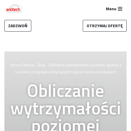
Menu
Przejdź
do
ZADZWOŃ
OTRZYMAJ OFERTĘ
treści
Strona Główna
-
Blog
-
Obliczanie wytrzymałości poziomej zgodnie z
tureckimi przepisami dotyczącymi trzęsień ziemi w budynkach
Obliczanie
wytrzymałości
poziomej